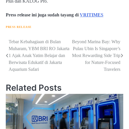
Plus dan KALOG Pro.
Press release ini juga sudah tayang di
VRITIMES
PRESS RELEASE
Navigasi
Tebar Kebahagiaan di Bulan
Beyond Marina Bay: Why
Muharam, YBM BRI RO Jakarta
Pulau Ubin Is Singapore’s
pos
1 Ajak Anak Yatim Belajar dan
Most Rewarding Side Trip
Berwisata Edukatif di Jakarta
for Nature-Focused
Aquarium Safari
Travelers
Related Posts