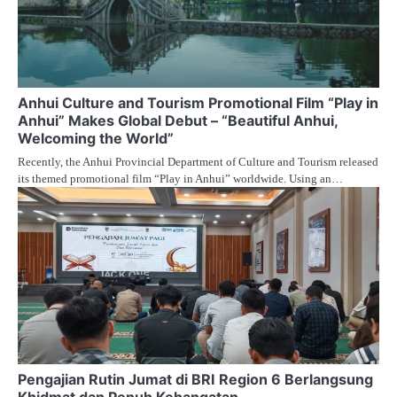
Anhui Culture and Tourism Promotional Film “Play in
Anhui” Makes Global Debut – “Beautiful Anhui,
Welcoming the World”
Recently, the Anhui Provincial Department of Culture and Tourism released
its themed promotional film “Play in Anhui” worldwide. Using an…
Pengajian Rutin Jumat di BRI Region 6 Berlangsung
Khidmat dan Penuh Kehangatan