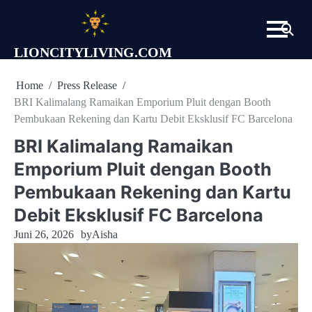
Skip
to
content
LIONCITYLIVING.COM
Home
Press Release
BRI Kalimalang Ramaikan Emporium Pluit dengan Booth
Pembukaan Rekening dan Kartu Debit Eksklusif FC Barcelona
BRI Kalimalang Ramaikan
Emporium Pluit dengan Booth
Pembukaan Rekening dan Kartu
Debit Eksklusif FC Barcelona
Juni 26, 2026
by
Aisha