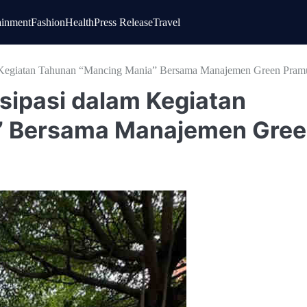
ainment
Fashion
Health
Press Release
Travel
 Kegiatan Tahunan “Mancing Mania” Bersama Manajemen Green Pram
sipasi dalam Kegiatan
” Bersama Manajemen Gre