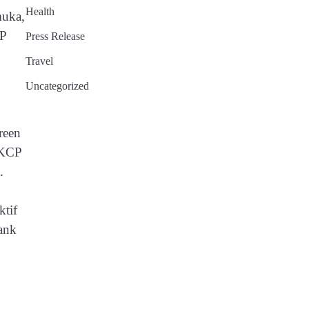
Health
muka,
CP
Press Release
Travel
Uncategorized
reen
 KCP
.
tif
ank