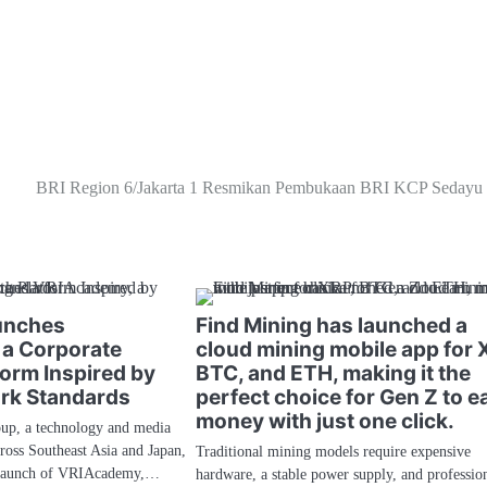
BRI Region 6/Jakarta 1 Resmikan Pembukaan BRI KCP Sedayu 
unches
Find Mining has launched a
a Corporate
cloud mining mobile app for 
form Inspired by
BTC, and ETH, making it the
rk Standards
perfect choice for Gen Z to e
money with just one click.
p, a technology and media
ross Southeast Asia and Japan,
Traditional mining models require expensive
 launch of VRIAcademy,…
hardware, a stable power supply, and professio