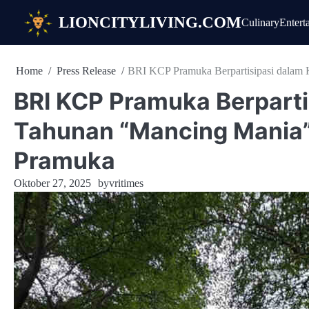
Skip
LIONCITYLIVING.COM
Culinary
Entert
to
content
Home
Press Release
BRI KCP Pramuka Berpartisipasi dalam
BRI KCP Pramuka Berparti
Tahunan “Mancing Mania
Pramuka
Oktober 27, 2025
by
vritimes