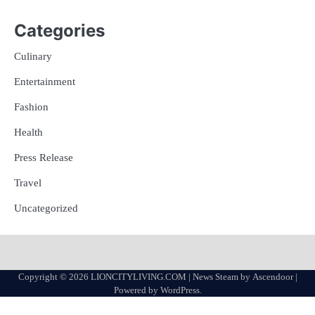
Categories
Culinary
Entertainment
Fashion
Health
Press Release
Travel
Uncategorized
Copyright © 2026
LIONCITYLIVING.COM
| News Steam by
Ascendoor
|
Powered by
WordPress
.