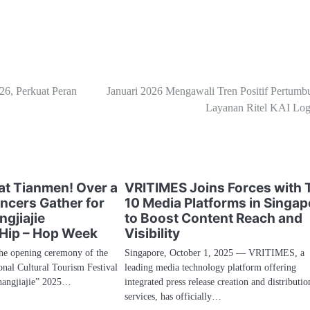
26, Perkuat Peran
Januari 2026 Mengawali Tren Positif Pertumb
Layanan Ritel KAI Logi
at Tianmen! Over a
VRITIMES Joins Forces with 
cers Gather for
10 Media Platforms in Singap
gjiajie
to Boost Content Reach and
 Hip – Hop Week
Visibility
he opening ceremony of the
Singapore, October 1, 2025 — VRITIMES, a
nal Cultural Tourism Festival
leading media technology platform offering
hangjiajie” 2025…
integrated press release creation and distributio
services, has officially…