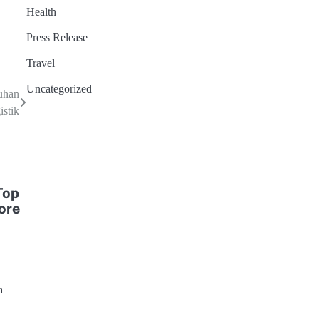
Health
Press Release
Travel
Uncategorized
uhan
stik
Top
ore
n