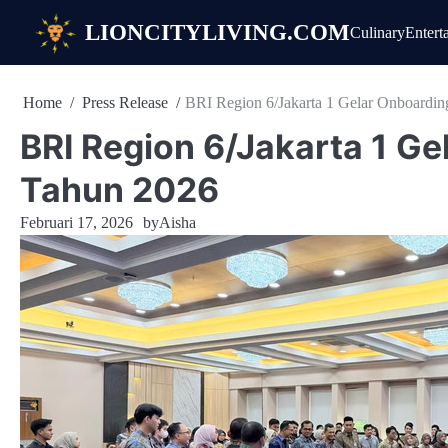
Skip
LIONCITYLIVING.COM
Culinary
Entert
to
content
Home
Press Release
BRI Region 6/Jakarta 1 Gelar Onboardin
BRI Region 6/Jakarta 1 Ge
Tahun 2026
Februari 17, 2026
by
Aisha