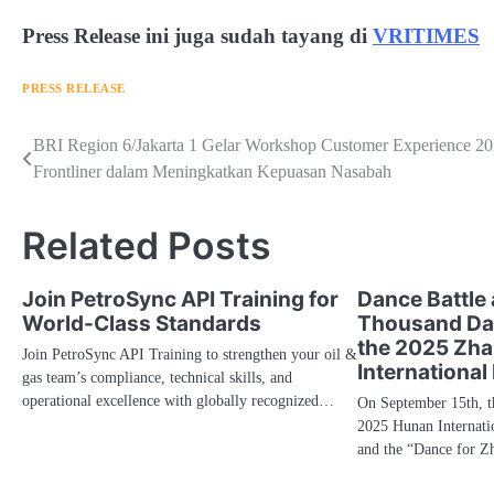
Press Release ini juga sudah tayang di
VRITIMES
PRESS RELEASE
Navigasi
BRI Region 6/Jakarta 1 Gelar Workshop Customer Experience 20
Frontliner dalam Meningkatkan Kepuasan Nasabah
pos
Related Posts
Join PetroSync API Training for
Dance Battle 
World-Class Standards
Thousand Dan
the 2025 Zhan
Join PetroSync API Training to strengthen your oil &
International
gas team’s compliance, technical skills, and
operational excellence with globally recognized…
On September 15th, t
2025 Hunan Internatio
and the “Dance for Z